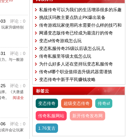
全文>>
私服传奇可以为我们的生活增添很多的乐趣
挑战沃玛教主要点防止PK爆出装备
-03
评论：0
传奇游戏玩家使用药水需要什么样的技巧和
，玩家升级特别
网通变态版传奇已经成为最流行的传奇
方式能快速通关
变态sf传奇游戏怎么玩
变态私服传奇25级以后该怎么玩儿
-31
评论：0
传奇私服里等级太低怎么玩
引力。与一般游
为什么好多人还在坚持玩变态私服传奇
传奇sf哪个职业值得选升级武器需谨慎
变态传奇中新手平民赚钱攻略
-25
评论：0
标签云
选择。《大唐盛
传奇。
阅读全
变态传奇
超级变态传奇
传奇sf
传奇私服网站
新开传奇发布网
-06
评论：0
1.76复古
这或许会让玩家