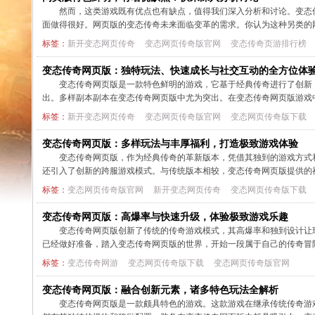
然而，这类游戏既有优点也有缺点，值得我们深入分析和讨论。变态
面做得很好。网页版的变态传奇未来面临变革的需求。你认为这种另类的
标签：
新开变态网页传奇
变态网页传奇版官网
变态传奇页游排行榜
变态传奇网页版：独特玩法、快速成长与社交互动的全方位体
变态传奇网页版是一款特色鲜明的游戏，它基于经典传奇进行了创新
出。多样副本副本在变态传奇网页版中尤为突出。在变态传奇网页版游戏
标签：
新开变态网页传奇
变态网页传奇版官网
变态网页传奇版下载
变态传奇网页版：多样玩法与丰厚福利，打造极致游戏体验
变态传奇网页版，作为经典传奇的革新版本，凭借其独到的游戏方式
还引入了创新的跨服游戏模式。与传统版本相较，变态传奇网页版提供的
标签：
变态网页传奇版官网
新开变态网页传奇
变态网页传奇版下载
变态传奇网页版：高爆率与快速升级，体验极致游戏乐趣
变态传奇网页版创新了传统的传奇游戏模式，其高爆率和独到设计让
已经做好准备，踏入变态传奇网页版的世界，开始一段属于自己的传奇
标签：
变态传奇网游
变态网页传奇版下载
变态网页传奇版官网
变态传奇网页版：融合创新元素，诸多特色玩法全解析
变态传奇网页版是一款颇具特色的游戏。这款游戏在继承传统传奇游