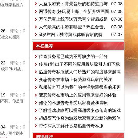
大圣版游戏：背景音乐的独特魅力与
07-08
后的危害？
版在玩家粘性方
网通传奇.好玩易上瘾，全新升级画面
07-08
特色
万亿元宝上线即送万元宝？背后或是
07-08
超精彩
人气最高的手游有哪些？热血合击、
07-08
陷阱与欺诈
-26
评论：0
sf发布网：独特游戏体验背后的特
07-07
赤炎屠龙等你来玩
戏社交功能突
点、优势与潜在问题？
本栏推荐
传奇服务器已成为不可缺少的一部分
-22
评论：0
传奇sf推出了不同的应用板块吸引人们下载
级和PK对战，
热血传奇私服被人们所熟知的程度越来越高
变态传奇在市场上备受游戏玩家的关注
私服传奇可以为我们的生活增添很多的乐趣
-19
评论：0
变态传奇在市场上的应用带来更好的体验
所不同。你是否
如今的私服传奇备受玩家喜爱和青睐
了解游戏攻略可以提高超级变态传奇的游戏
超级变态传奇为游戏玩家带来全新的游戏体
水平
带你深入了解什么是热血传奇私服
验
-04
评论：0
挑战，每个副本
阅读排行