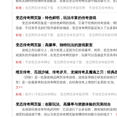
都有其独特的怪物和奖励配置。装备在变态传奇网页版中颇具吸引力。变
标签：
变态网页传奇版下载
变态网页传奇版官网
手游变态传奇网址
变态传奇网页版：特色鲜明，玩法丰富的传奇游戏
变态传奇网页版是一款特色鲜明的游戏。它基于经典的传奇游戏，增
迅速。不仅有常见的打怪升级和攻城战，变态传奇网页版还加入了众多新
标签：
变态网页传奇版下载
超变态传奇页游平台
变态网页传奇版官网
变态传奇网页版：高爆率、独特玩法的游戏新宠
游戏之所以吸引人，很大程度上是因为它的高爆率。然而，变态传奇
戏漫长的升级路径不同，在变态传奇网页版中，玩家可以迅速提升至高等
标签：
手游变态传奇网址
变态网页传奇版下载
变态网页传奇版官网
维京传奇、百战沙城、传奇岁月、龙城传奇及魔魂之刃：经典
《烈斩》是一款最新精品网页传奇游戏，游戏采用独立研发的游戏引
世》是一款最新单职业传奇网页游戏，在经典传奇上增加打金系统-红包、
文>>
标签：
新开1.76变态传奇网站
变态网页传奇版官网
手游变态传奇网址
变态传奇网页版：创新玩法、高爆率与便捷体验的完美结合
在保留经典传奇特色的同时，它还进行了众多创新，拥有独到的游戏
感受到成就感下降。你认为变态传奇网页版有哪些特别吸引你的地方？