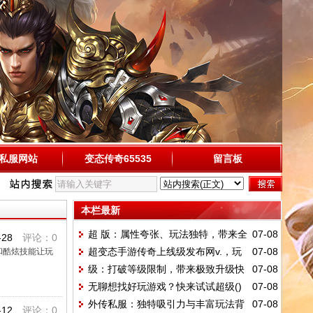
私服网站
变态传奇65535
留言板
本栏最新
超 版：属性夸张、玩法独特，带来全
07-08
-28
评论：0
超变态手游传奇上线级发布网v.，玩
07-08
和酷炫技能让玩
新体验
级：打破等级限制，带来极致升级快
07-08
法超丰富
无聊想找好玩游戏？快来试试超级()
07-08
感？
外传私服：独特吸引力与丰富玩法背
07-08
v.！附礼包码
-12
评论：0