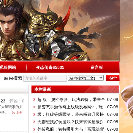
私服网站
变态传奇65535
留言板
本栏最新
超 版：属性夸张、玩法独特，带来全
07-08
-23
评论：0
超变态手游传奇上线级发布网v.，玩
07-08
了大量玩家的关
新体验
更快。
阅读全
级：打破等级限制，带来极致升级快
07-08
法超丰富
无聊想找好玩游戏？快来试试超级()
07-08
感？
外传私服：独特吸引力与丰富玩法背
07-08
v.！附礼包码