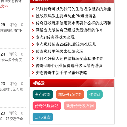
。网通变态传奇
文>>
私服传奇可以为我们的生活增添很多的乐趣
挑战沃玛教主要点防止PK爆出装备
传奇游戏玩家使用药水需要什么样的技巧和
-29
评论：0
网通变态版传奇已经成为最流行的传奇
站往往打着“怀
方式能快速通关
变态sf传奇游戏怎么玩
变态私服传奇25级以后该怎么玩儿
传奇私服里等级太低怎么玩
-24
评论：0
为什么好多人还在坚持玩变态私服传奇
文会从多个角度
传奇sf哪个职业值得选升级武器需谨慎
变态传奇中新手平民赚钱攻略
标签云
-23
评论：0
违反法律，还可能
变态传奇
超级变态传奇
传奇sf
传奇私服网站
新开传奇发布网
-23
评论：0
1.76复古
式。76变态传奇