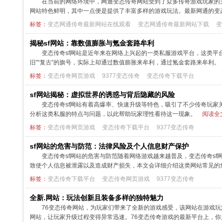
在当前的网络环境中，网通变态传奇网站受到了众多传奇游戏玩家的
网站特色鲜明，其中一点便是提供了丰富多样的游戏玩法。最新网通的变
标签：
变态网通传奇最新网站在线观看
变态网通传奇最新网站下载
变
揭秘sf网站：靠数值膨胀与氪金套路牟利
变态传奇sf网站是近年来在网络上兴起的一类私服游戏平台，这类平
旧”“复古”的旗号，实际上却通过数值膨胀来牟利，通过氪金套路来牟利
标签：
变态传奇网页游戏
9377变态传奇
变态传奇下载平台
sf网站揭秘：虚拟世界的诱惑与背后隐藏的风险
变态传奇sf网站有着高爆率、快速升级等特色，吸引了不少传奇玩家
分析这类私服的特点与问题，以此帮助玩家理性看待这一现象。
阅读全文
标签：
变态传奇网页游戏
变态传奇下载平台
9377变态传奇
sf网站的危害与防范：法律风险及个人信息财产保护
变态传奇sf网站的危害与防范随着网络游戏越来越普及，变态传奇s
致使个人信息被泄露以及造成财产损失，本文会详细介绍这类网站常见的
标签：
变态传奇下载平台
变态传奇网页游戏
9377变态传奇
全新.网站：玩法创新且装备多样的独特魅力
76变态传奇网站，为玩家们带来了全新的游戏感受，该网站在游戏玩
网站，让玩家升级过程变得异常迅速。76变态传奇游戏的最新平台上，