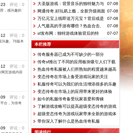
大圣版游戏：背景音乐的独特魅力与
07-08
-23
评论：0
后的危害？
推荐，感兴趣的
网通传奇.好玩易上瘾，全新升级画面
07-08
特色
万亿元宝上线即送万元宝？背后或是
07-08
超精彩
人气最高的手游有哪些？热血合击、
07-08
陷阱与欺诈
sf发布网：独特游戏体验背后的特
07-07
赤炎屠龙等你来玩
-12
评论：0
兴趣。76版本
点、优势与潜在问题？
本栏推荐
传奇服务器已成为不可缺少的一部分
传奇sf推出了不同的应用板块吸引人们下载
-12
评论：0
热血传奇私服被人们所熟知的程度越来越高
奇网页游戏内容
变态传奇在市场上备受游戏玩家的关注
私服传奇可以为我们的生活增添很多的乐趣
变态传奇在市场上的应用带来更好的体验
-09
评论：0
如今的私服传奇备受玩家喜爱和青睐
务平台，为传奇
了解游戏攻略可以提高超级变态传奇的游戏
超级变态传奇为游戏玩家带来全新的游戏体
水平
带你深入了解什么是热血传奇私服
验
-09
评论：0
阅读排行