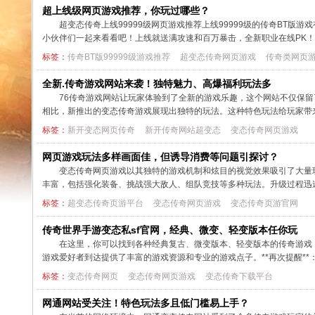
超上线级网页游戏推荐，你玩过哪些？
超变态传奇上线99999级网页游戏推荐上线99999级的传奇BT版游戏
小伙伴们一起来看看吧！上线就送满攻速和百万暴击，全新职业在线PK
标签：
传奇BT版99999级游戏推荐
超变态传奇网页游戏
传奇类网页
全新.传奇游戏网站来袭！独特魅力、高爆福利玩法多
76传奇游戏网站让玩家体验到了全新的游戏乐趣，这个网站不仅保留
相比，新推出的变态传奇游戏展现出独特的玩法。这种特色玩法给玩家带
标签：
新开变态网页传奇
新开传奇网站超变态
变态传奇网页游戏
网页游戏玩法多样画面佳，但诱导消费等问题引探讨？
变态传奇网页游戏以其独特的游戏机制和炫目的视觉效果吸引了大量
丰富，包括强化装备、挑战强大敌人、组队竞技等多种玩法。升级过程迅
标签：
超变态传奇页游平台
变态传奇网页游戏
变态传奇页游官网
传奇世界手游变态私sf官网，经典、微变、轻变版本任你玩
在这里，你可以找到各种经典复古、微变版本、轻变版本的传奇游戏
游戏爱好者到达提供了丰富的游戏资源和专业的游戏点子。**再次提醒**
标签：
变态传奇网页
变态传奇网页游戏
变态传奇下载平台
网通网站受关注！特色玩法多且低门槛易上手？