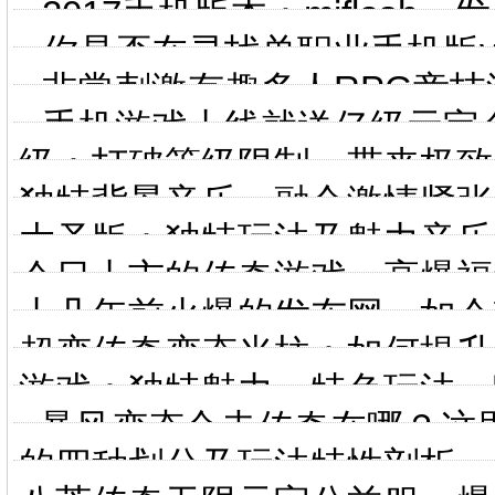
2017手机版本：miflas
你是否在寻找单职业手机版v1.
非常刺激有趣多人RPG竞
手机游戏上线就送亿级元宝
级：打破等级限制，带来极致
独特背景音乐，融合激情紧张
大圣版：独特玩法及魅力音乐
今日上市的传奇游戏，高爆福
十几年前火爆的发布网，如今
超变传奇变态光柱：如何提升
游戏：独特魅力、特色玩法，
. 暴风变态合击传奇在哪？
的四种划分及玩法特性剖析，