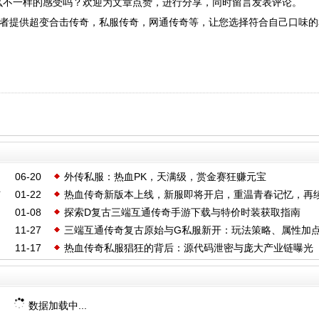
么不一样的感受吗？欢迎为文章点赞，进行分享，同时留言发表评论。
sf爱好者提供超变合击传奇，私服传奇，网通传奇等，让您选择符合自己口味
06-20
外传私服：热血PK，天满级，赏金赛狂赚元宝
与
01-22
热血传奇新版本上线，新服即将开启，重温青春记忆，再
01-08
探索D复古三端互通传奇手游下载与特价时装获取指南
奇篇章
11-27
三端互通传奇复古原始与G私服新开：玩法策略、属性加
11-17
热血传奇私服猖狂的背后：源代码泄密与庞大产业链曝光
品合击提升指南
数据加载中...