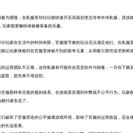
级极为缓慢，在私服里却往往能快速升至高级别变态传奇外传私服，其技
败，玩家能更畅快体验爆装备的乐趣。
部分玩家在生活中的时间有限，官服慢节奏的玩法无法满足他们。在私服
还能让玩家体验到在官服里体验不到的新奇元素，从而吸引那些追求新鲜
后的运营团队不正规，这些私服有可能存在恶意软件与病毒，一旦你下载
被盗取，损失将不堪设想。
像官服那样有完善的规则体系。在游戏里若遇到作弊或不公平行为，玩家
钱都付诸东流了。
它们破坏了官服营造的公平健康游戏环境，影响了官服的运营收益，还会
业的长远发展。