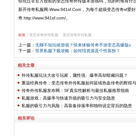
你玩过非官方授权的变态传奇外传版本游戏吗，玩的时候有什
新开传奇私服网-Www.941sf.Com，为每个超级变态传奇
奇.http://www.941sf.com/。
标签：
变态传奇外传私服
变态传奇外传私服
上一篇：
无聊不知玩啥游戏？快来体验传奇手游变态高爆版v.
下一篇：
世界私服下载攻略：如何找资源及个性装扮？
相关文章
外传私服玩法大改引玩家，属性强、爆率高却暗藏问题？
重温经典传奇：变态传奇外传私服如何延续热血传奇的辉煌
传奇外传私服发布网：SF真实性解析与最佳私服推荐指南
魅力
私服游戏：高爆率与快速升级的吸引力与安全隐患
私服的吸引力与风险：高装备掉落率和独特设定背后的隐患
相关评论