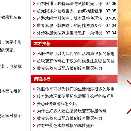
山东网通：独特玩法与激情时光，令
07-05
惊喜
超无限冰外挂危害大，如何构建健康
07-05
人难忘的游戏记忆
能效果和装备
超游戏问世引关注，版本及特色玩法
07-05
游戏环境？
世界私服下载攻略：如何找资源及个
07-04
大揭秘
外传私服玩法刺激但隐患多，为何受
07-04
性装扮？
玩家热捧？
里，玩家不用
本栏推荐
感的玩家。
私服传奇可以为我们的生活增添很多的乐趣
超级变态传奇在下载的时候要注意哪些问题
安装，电脑就
黄金头盔合成配方仗剑传奇毁灭神力
阅读排行
私服传奇可以为我们的生活增添很多的乐趣
根本无法维护
传奇游戏玩家使用药水需要什么样的技巧和
变态sf传奇游戏怎么玩
方式能快速通关
为什么好多人还在坚持玩变态私服传奇
使玩家对整个
黄金头盔合成配方仗剑传奇毁灭神力
传奇中蓝色水晶戒指的属性提升