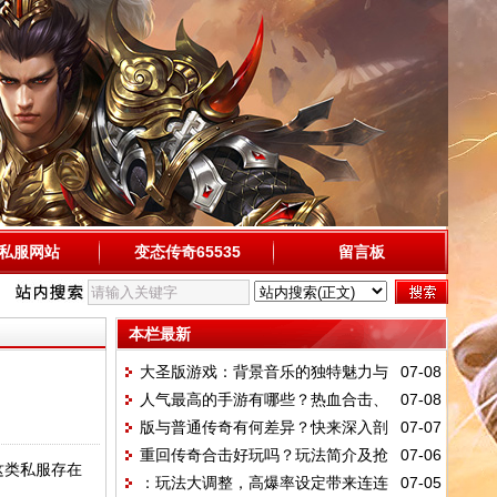
私服网站
变态传奇65535
留言板
本栏最新
大圣版游戏：背景音乐的独特魅力与
07-08
人气最高的手游有哪些？热血合击、
07-08
特色
版与普通传奇有何差异？快来深入剖
07-07
赤炎屠龙等你来玩
重回传奇合击好玩吗？玩法简介及抢
07-06
析
这类私服存在
：玩法大调整，高爆率设定带来连连
07-05
先体验攻略大揭秘