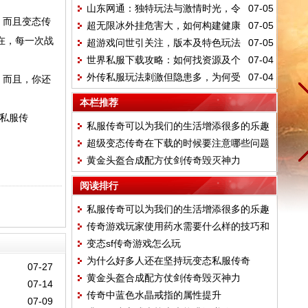
山东网通：独特玩法与激情时光，令
07-05
惊喜
。而且变态传
超无限冰外挂危害大，如何构建健康
07-05
人难忘的游戏记忆
在，每一次战
超游戏问世引关注，版本及特色玩法
07-05
游戏环境？
世界私服下载攻略：如何找资源及个
07-04
大揭秘
外传私服玩法刺激但隐患多，为何受
07-04
。而且，你还
性装扮？
玩家热捧？
本栏推荐
的私服传
私服传奇可以为我们的生活增添很多的乐趣
超级变态传奇在下载的时候要注意哪些问题
黄金头盔合成配方仗剑传奇毁灭神力
阅读排行
私服传奇可以为我们的生活增添很多的乐趣
传奇游戏玩家使用药水需要什么样的技巧和
变态sf传奇游戏怎么玩
方式能快速通关
为什么好多人还在坚持玩变态私服传奇
07-27
黄金头盔合成配方仗剑传奇毁灭神力
07-14
传奇中蓝色水晶戒指的属性提升
07-09