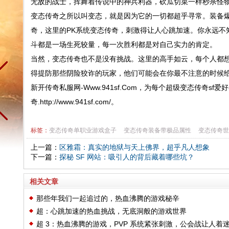
无敌的战士，挥舞着传说中的神兵利器，砍瓜切菜一样秒杀怪
变态传奇之所以叫变态，就是因为它的一切都超乎寻常。装备
奇，这里的PK系统变态传奇，刺激得让人心跳加速。你永远不
斗都是一场生死较量，每一次胜利都是对自己实力的肯定。
当然，变态传奇也不是没有挑战。这里的高手如云，每个人都
得提防那些阴险狡诈的玩家，他们可能会在你最不注意的时候
新开传奇私服网-Www.941sf.Com，为每个超级变态传奇
奇.http://www.941sf.com/。
标签：
变态传奇单职业游戏盒子
变态传奇装备带极品属性
变态传奇世
上一篇：
区雅霜：真实的地狱与天上佛界，超乎凡人想象
下一篇：
探秘 SF 网站：吸引人的背后藏着哪些坑？
相关文章
那些年我们一起追过的，热血沸腾的游戏秘辛
超：心跳加速的热血挑战，无底洞般的游戏世界
超 3：热血沸腾的游戏，PVP 系统紧张刺激，公会战让人着