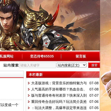
私服网站
变态传奇65535
留言板
本栏最新
大圣版游戏：背景音乐的独特魅力与
07-08
人气最高的手游有哪些？热血合击、
07-08
特色
版与普通传奇有何差异？快来深入剖
07-07
赤炎屠龙等你来玩
重回传奇合击好玩吗？玩法简介及抢
07-06
析
可以变成一个
：玩法大调整，高爆率设定带来连连
07-05
先体验攻略大揭秘